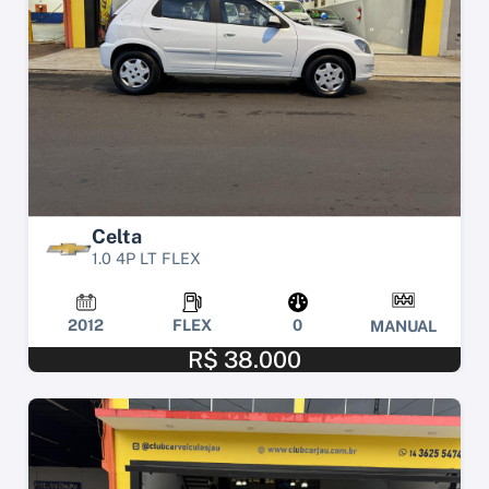
Celta
1.0 4P LT FLEX
2012
FLEX
0
MANUAL
R$ 38.000