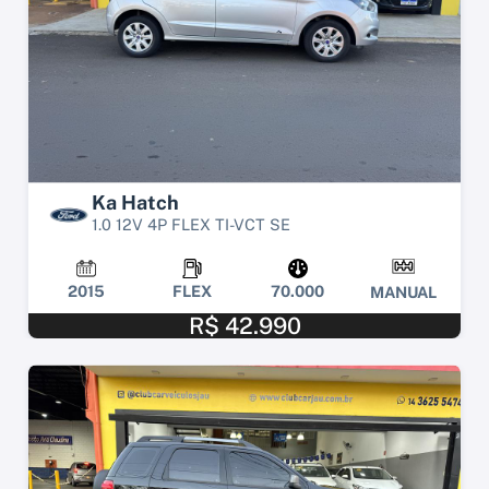
Ka Hatch
1.0 12V 4P FLEX TI-VCT SE
2015
FLEX
70.000
MANUAL
R$ 42.990