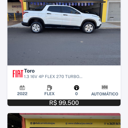
Toro
1.3 16V 4P FLEX 270 TURBO...
2022
FLEX
0
AUTOMÁTICO
R$ 99.500