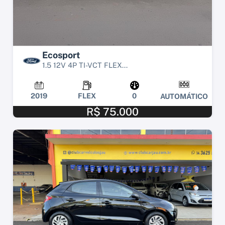
Ecosport
1.5 12V 4P TI-VCT FLEX...
2019
FLEX
0
AUTOMÁTICO
R$ 75.000