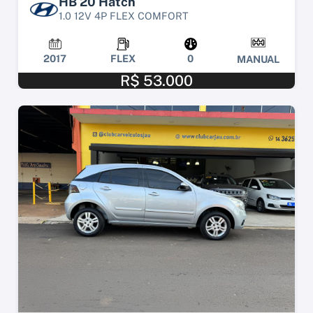
HB 20 Hatch
1.0 12V 4P FLEX COMFORT
2017
FLEX
0
MANUAL
R$ 53.000